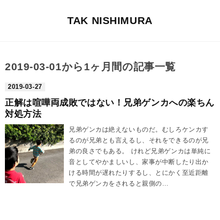
TAK NISHIMURA
2019-03-01から1ヶ月間の記事一覧
2019
-
03
-
27
正解は喧嘩両成敗ではない！兄弟ゲンカへの楽ちん
対処方法
兄弟ゲンカは絶えないものだ。むしろケンカす
るのが兄弟とも言えるし、それをできるのが兄
弟の良さでもある。 けれど兄弟ゲンカは単純に
音としてやかましいし、家事が中断したり出か
ける時間が遅れたりするし、とにかく至近距離
で兄弟ゲンカをされると親側の…