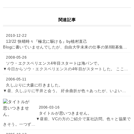
関連記事
2010-12-22
12/22 快晴時々『極北に駆ける』by植村直己
Blogに書いていませんでしたが、自由大学未来の仕事の第8期募集…
2008-05-26
ソウ・エクスペリエンス4年目スタートは海パンで。
▼今日からソウ・エクスペリエンスの4年目がスタートした。 ここ…
2006-05-11
久しぶりに大森に行きました。
▼昼、久しぶりに平井と会う。 紆余曲折が色々あったが、いよい…
2006-03-16
タイトルが思いつきません。
▼昼前、VCの方のご紹介で某社訪問。色々と協業で
きそう。一つず…