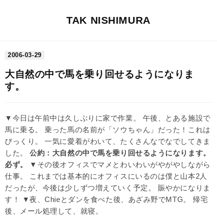
TAK NISHIMURA
2006
-
03
-
29
大自然の中で馬を乗り回せるようになりま
す。
▼今日は午前中は久しぶりに家で作業。 午後、とある施設で
馬に乗る。 乗った馬の名前が「ソウちゃん」だった！これは
びっくり。 一気に愛着がわいて、たくさんなでなでしてきま
した。
公約：
大自然
の中で馬を乗り回せるようになります。
必ず。
▼その後オフィスでマメとわいわいがやがやしながら
仕事。 これまでは基本的にオフィスにいるのは僕と山本2人
だったが、今後は少しずつ増えていく予定。 賑やかになりま
す！ ▼夜、Chieとダンを食べた後、あざみ野で
MTG
。 帰宅
後、メール処理して、就寝。